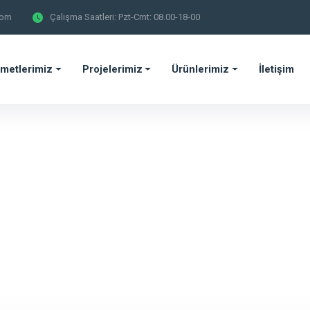
com
Çalışma Saatleri: Pzt-Cmt: 08.00-18-00
metlerimiz
Projelerimiz
Ürünlerimiz
İletişim