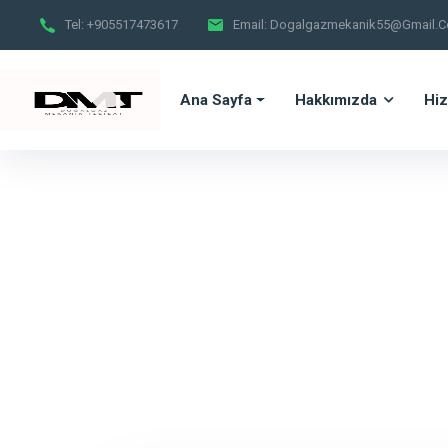
Tel:
+905517473617
Email:
Dogalgazmekanik55@gmail.
Ana Sayfa
Hakkımızda
Hiz