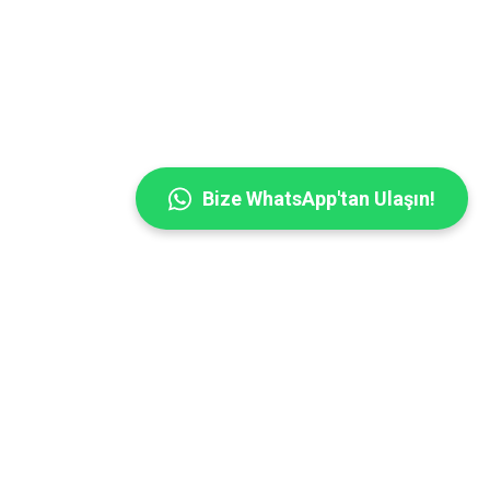
Bize WhatsApp'tan Ulaşın!
takum Doğalgaz
Bafra Doğalgaz
Alaçam Doğalgaz
Yakakent Doğalgaz