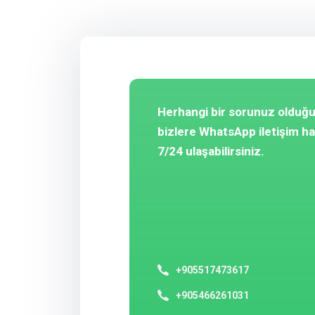
Herhangi bir sorunuz olduğ
bizlere WhatsApp iletişim h
7/24 ulaşabilirsiniz.
+905517473617
+905466261031