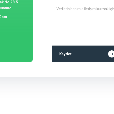
kak No:28-5
amsun>
Verilerin benimle iletişim kurmak içi
.com
Kaydet